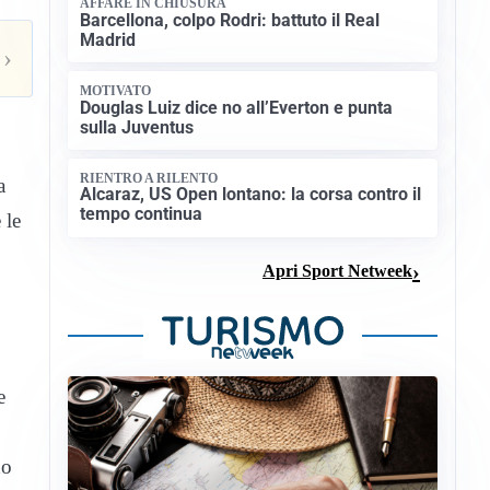
AFFARE IN CHIUSURA
Barcellona, colpo Rodri: battuto il Real
Madrid
›
MOTIVATO
Douglas Luiz dice no all’Everton e punta
sulla Juventus
RIENTRO A RILENTO
a
Alcaraz, US Open lontano: la corsa contro il
tempo continua
 le
Apri Sport Netweek
e
do