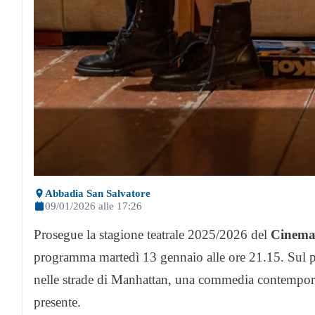
Abbadia San Salvatore
09/01/2026 alle 17:26
Prosegue la stagione teatrale 2025/2026 del
Cinema
programma martedì 13 gennaio alle ore 21.15. Sul pa
nelle strade di Manhattan, una commedia contemporan
presente.