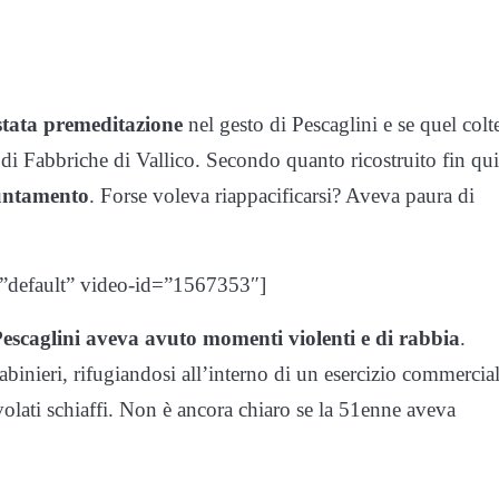
a stata premeditazione
nel gesto di Pescaglini e se quel colt
 di Fabbriche di Vallico. Secondo quanto ricostruito fin qui
puntamento
. Forse voleva riappacificarsi? Aveva paura di
=”default” video-id=”1567353″]
escaglini aveva avuto momenti violenti e di rabbia
.
inieri, rifugiandosi all’interno di un esercizio commercia
volati schiaffi. Non è ancora chiaro se la 51enne aveva