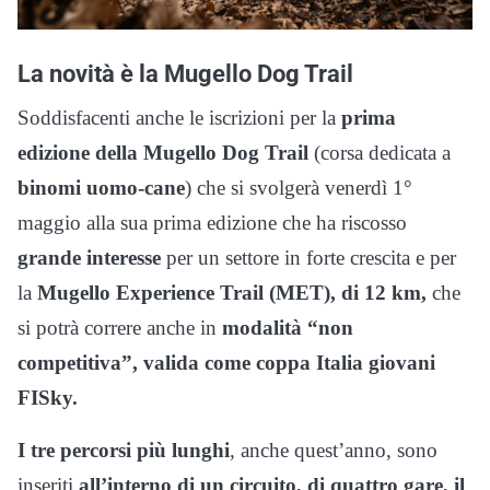
La novità è la Mugello Dog Trail
Soddisfacenti anche le iscrizioni per la
prima
edizione della Mugello Dog Trail
(corsa dedicata a
binomi uomo-cane
) che si svolgerà venerdì 1°
maggio alla sua prima edizione che ha riscosso
grande interesse
per un settore in forte crescita e per
la
Mugello Experience Trail (MET), di 12 km,
che
si potrà correre anche in
modalità “non
competitiva”, valida come coppa Italia giovani
FISky.
I tre percorsi più lunghi
, anche quest’anno, sono
inseriti
all’interno di un circuito, di quattro gare, il