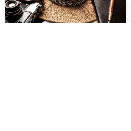
CULTURA E STORIA
Scoprire le Cattedrali Romaniche della Puglia
ASTRONOMIA, SCIENZA E CURIOSITÀ
Eclissi solare: lo spettacolo del cielo che affascina
l’umanità da secoli
Apri Turismo Netweek