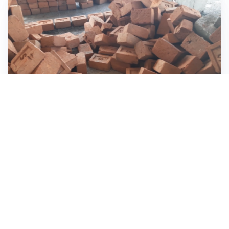
INVESTIMENTI, IMMOBILIARE E RISPARMIO
Investire nel mattone conviene ancora? Opportunità e
prospettive del mercato immobiliare
ASTRONOMIA, SCIENZA E CURIOSITÀ
Eclissi solare: lo spettacolo del cielo che affascina
l’umanità da secoli
IMPRESE, PIANIFICAZIONE E BILANCI
Piano economico d’impresa e bilancio al 30 giugno: