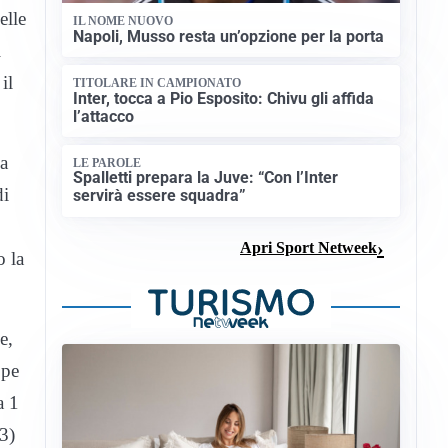
elle
IL NOME NUOVO
Napoli, Musso resta un’opzione per la porta
i
il
TITOLARE IN CAMPIONATO
Inter, tocca a Pio Esposito: Chivu gli affida
l’attacco
sa
LE PAROLE
Spalletti prepara la Juve: “Con l’Inter
di
servirà essere squadra”
Apri Sport Netweek
o la
e,
ppe
a 1
3)