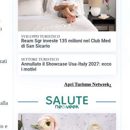
a
o
SVILUPPO TURISTICO
Ream Sgr investe 135 milioni nel Club Med
di San Sicario
SETTORE TURISTICO
zati
Annullato il Showcase Usa-Italy 2027: ecco
i motivi
Apri Turismo Netweek
alla
lo e