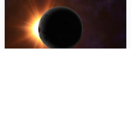
ASTRONOMIA, SCIENZA E CURIOSITÀ
Eclissi solare: lo spettacolo del cielo che affascina
l’umanità da secoli
IMPRESE, PIANIFICAZIONE E BILANCI
Piano economico d’impresa e bilancio al 30 giugno:
strumenti strategici per crescere
EMOZIONI, IDENTITÀ E RITORNI
Tornare nella città d’origine: quando a essere cambiati
siamo noi