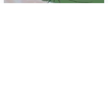
ESTATE, SALUTE E PREVENZIONE
Punture di insetti: come difendersi e cosa fare per
evitare complicazioni
ESCURSIONI, NATURA E SICUREZZA
Escursioni estive: come vivere la montagna in
sicurezza
INVESTIMENTI, IMMOBILIARE E RISPARMIO
Investire nel mattone conviene ancora? Opportunità e
prospettive del mercato immobiliare
Tutti i focus