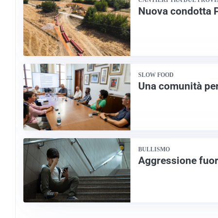
CANTIERI TRA DUE PROV
Nuova condotta P
SLOW FOOD
Una comunità per
BULLISMO
Aggressione fuor