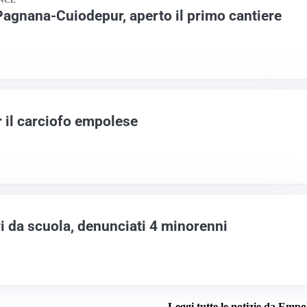
INCE
agnana-Cuiodepur, aperto il primo cantiere
 il carciofo empolese
i da scuola, denunciati 4 minorenni
Leggi tutte le notizie da Empo