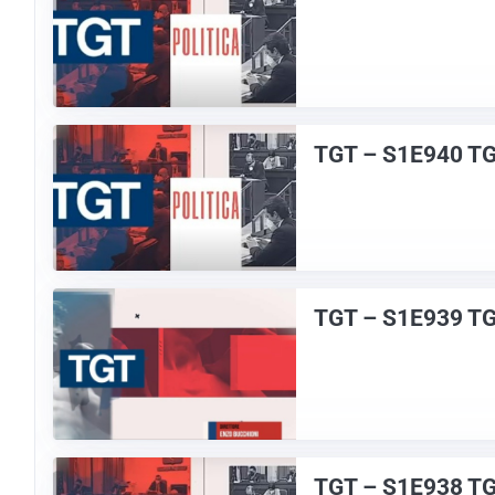
TGT – S1E940 T
TGT – S1E939 TG
TGT – S1E938 T