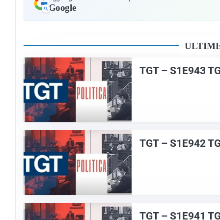
Google
ULTIME
TGT – S1E943 T
TGT – S1E942 T
TGT – S1E941 T