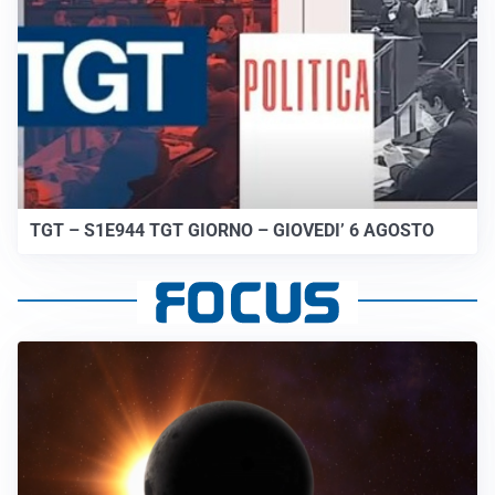
TGT – S1E944 TGT GIORNO – GIOVEDI’ 6 AGOSTO