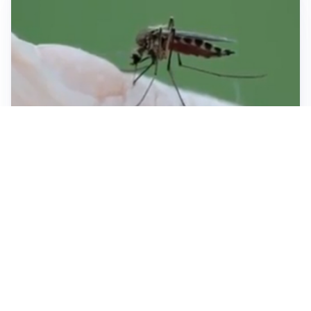
ESTATE, SALUTE E PREVENZIONE
Punture di insetti: come difendersi e cosa fare per
evitare complicazioni
ESCURSIONI, NATURA E SICUREZZA
Escursioni estive: come vivere la montagna in
sicurezza
INVESTIMENTI, IMMOBILIARE E RISPARMIO
Investire nel mattone conviene ancora? Opportunità e