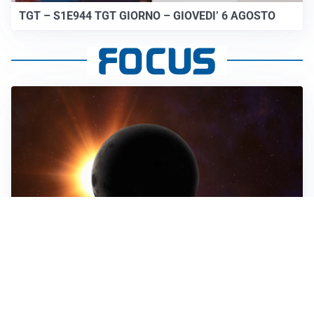
TGT – S1E944 TGT GIORNO – GIOVEDI’ 6 AGOSTO
ASTRONOMIA, SCIENZA E CURIOSITÀ
Eclissi solare: lo spettacolo del cielo che affascina
l’umanità da secoli