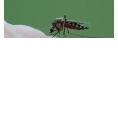
ESTATE, SALUTE E PREVENZIONE
Punture di insetti: come difendersi e cosa fare per
evitare complicazioni
ESCURSIONI, NATURA E SICUREZZA
Escursioni estive: come vivere la montagna in
sicurezza
INVESTIMENTI, IMMOBILIARE E RISPARMIO
Investire nel mattone conviene ancora? Opportunità e