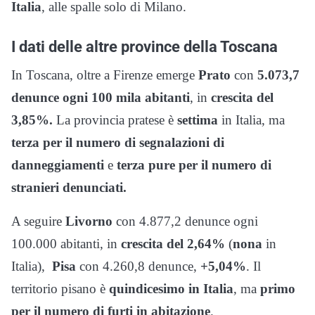
Italia
, alle spalle solo di Milano.
I dati delle altre province della Toscana
In Toscana, oltre a Firenze emerge
Prato
con
5.073,7
denunce ogni 100 mila abitanti
, in
crescita del
3,85%.
La provincia pratese è
settima
in Italia, ma
terza per il numero di segnalazioni di
danneggiamenti
e
terza pure per il numero di
stranieri denunciati.
A seguire
Livorno
con 4.877,2 denunce ogni
100.000 abitanti, in
crescita del 2,64%
(
nona
in
Italia),
Pisa
con 4.260,8 denunce,
+5,04%
. Il
territorio pisano è
quindicesimo in Italia
, ma
primo
per il numero di furti in abitazione
.