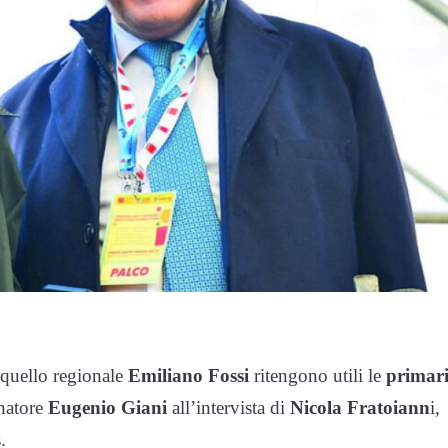
quello regionale
Emiliano Fossi
ritengono utili le
primar
natore
Eugenio Giani
all’intervista di
Nicola Fratoiann
i,
.