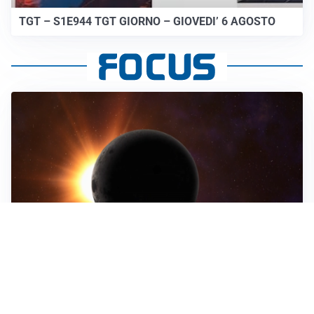
TGT – S1E944 TGT GIORNO – GIOVEDI’ 6 AGOSTO
ASTRONOMIA, SCIENZA E CURIOSITÀ
Eclissi solare: lo spettacolo del cielo che affascina
l’umanità da secoli