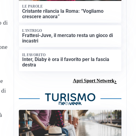
LE PAROLE
Cristante rilancia la Roma: “Vogliamo
crescere ancora”
o di
L'INTRIGO
Frattesi-Juve, il mercato resta un gioco di
incastri
zone
IL FAVORITO
Inter, Diaby è ora il favorito per la fascia
destra
le
Apri Sport Netweek
 di
à