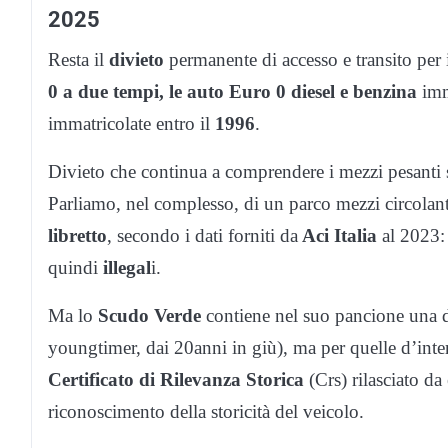
2025
Resta il
divieto
permanente di accesso e transito per
0 a due tempi, le auto Euro 0 diesel e benzina
imm
immatricolate entro il
1996
.
Divieto che continua a comprendere i mezzi pesanti 
Parliamo, nel complesso, di un parco mezzi circolant
libretto
, secondo i dati forniti da
Aci Italia
al 2023
quindi
illegal
i.
Ma lo
Scudo Verde
contiene nel suo pancione una de
youngtimer, dai 20anni in giù), ma per quelle d’intere
Certificato di Rilevanza Storica
(Crs) rilasciato da 
riconoscimento della storicità del veicolo.