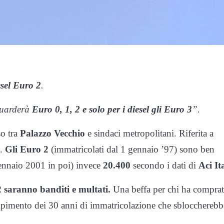
esel Euro 2
.
iguarderà
Euro 0, 1, 2 e solo per i diesel gli Euro 3
”.
o tra
Palazzo Vecchio
e sindaci metropolitani. Riferita a
o.
Gli Euro 2
(immatricolati dal 1 gennaio ’97) sono ben
ennaio 2001 in poi) invece
20.400
secondo i dati di
Aci It
2
saranno banditi e multati.
Una beffa per chi ha compra
ompimento dei 30 anni di immatricolazione che sbloccherebb