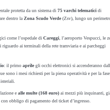
entale protetta da un sistema di
75 varchi telematici
di
lare dentro la
Zona Scudo Verde
(Zsv), lungo un perimetr
egici come l’ospedale di
Careggi
, l’aeroporto Vespucci, le 
i riguardo ai terminali della rete tramviaria e ai parcheggi
io
: il primo
aprile
gli occhi elettronici si accenderanno dal
ue sono i mesi richiesti per la piena operatività e per la fase
steriali.
olazione e
alle multe (168 euro)
ai mezzi più inquinanti, gi
ci con obbligo di pagamento del ticket d’ingresso.