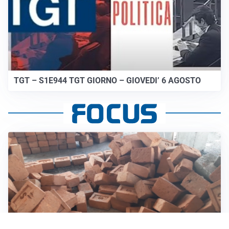
TGT – S1E944 TGT GIORNO – GIOVEDI’ 6 AGOSTO