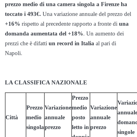
prezzo medio di una camera singola a Firenze ha
toccato i 493€.
Una variazione annuale del prezzo del
+16%
rispetto al precedente rapporto a fronte di
una
domanda aumentata del +18%
. Un aumento dei
prezzi che è difatti
un record in Italia
al pari di
Napoli.
LA CLASSIFICA NAZIONALE
Prezzo
Variazi
Prezzo
Variazione
medio
Variazione
annual
Città
medio
annuale
posto
annuale
doman
singola
prezzo
letto in
prezzo
singole
doppia