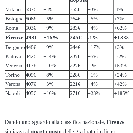
Milano
637€
+4%
353€
+3%
-1%
Bologna
506€
+5%
264€
+6%
+7&
Roma
503€
+9%
283€
+4%
+62%
Firenze
493€
+16%
245€
-1%
+18%
Bergamo
448€
+9%
244€
+17%
+3%
Padova
442€
+14%
237€
+6%
-32%
Venezia
417€
+10%
227€
-1%
+53%
Torino
409€
+8%
228€
+1%
+24%
Verona
407€
+3%
221€
+4%
+42%
Napoli
405€
+16%
271€
+23%
+185%
Dando uno sguardo alla classifica nazionale,
Firenze
si piazza al
quarto
posto
delle graduatoria dietro