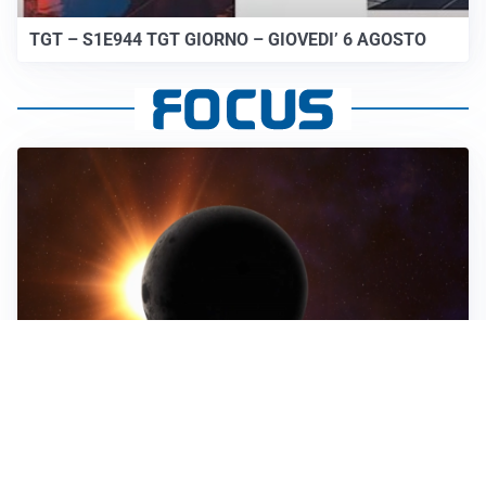
TGT – S1E944 TGT GIORNO – GIOVEDI’ 6 AGOSTO
ASTRONOMIA, SCIENZA E CURIOSITÀ
Eclissi solare: lo spettacolo del cielo che affascina
l’umanità da secoli