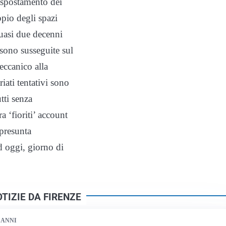
e spostamento dei
ppio degli spazi
quasi due decenni
sono susseguite sul
eccanico alla
iati tentativi sono
tti senza
a ‘fioriti’ account
 presunta
d oggi, giorno di
TIZIE DA FIRENZE
 ANNI