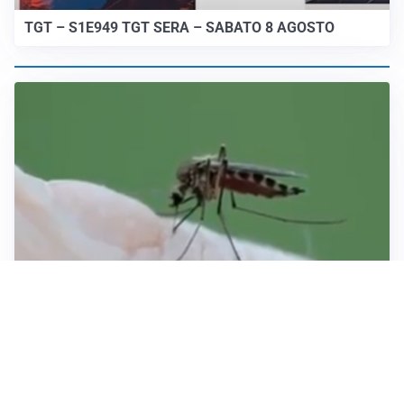
TGT – S1E949 TGT SERA – SABATO 8 AGOSTO
ESTATE, SALUTE E PREVENZIONE
Punture di insetti: come difendersi e cosa fare per
evitare complicazioni