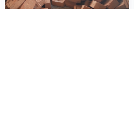
INVESTIMENTI, IMMOBILIARE E RISPARMIO
Investire nel mattone conviene ancora? Opportunità e
prospettive del mercato immobiliare
ASTRONOMIA, SCIENZA E CURIOSITÀ
Eclissi solare: lo spettacolo del cielo che affascina
l’umanità da secoli
IMPRESE, PIANIFICAZIONE E BILANCI
Piano economico d’impresa e bilancio al 30 giugno:
strumenti strategici per crescere
Tutti i focus