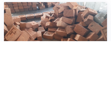
INVESTIMENTI, IMMOBILIARE E RISPARMIO
Investire nel mattone conviene ancora? Opportunità e
prospettive del mercato immobiliare
ASTRONOMIA, SCIENZA E CURIOSITÀ
Eclissi solare: lo spettacolo del cielo che affascina
l’umanità da secoli
IMPRESE, PIANIFICAZIONE E BILANCI