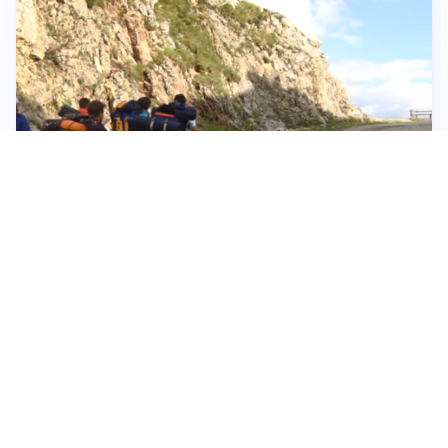
ESCURSIONI, NATURA E SICUREZZA
Escursioni estive: come vivere la montagna in
sicurezza
INVESTIMENTI, IMMOBILIARE E RISPARMIO
Investire nel mattone conviene ancora? Opportunità e
prospettive del mercato immobiliare
ASTRONOMIA, SCIENZA E CURIOSITÀ
Eclissi solare: lo spettacolo del cielo che affascina
l’umanità da secoli