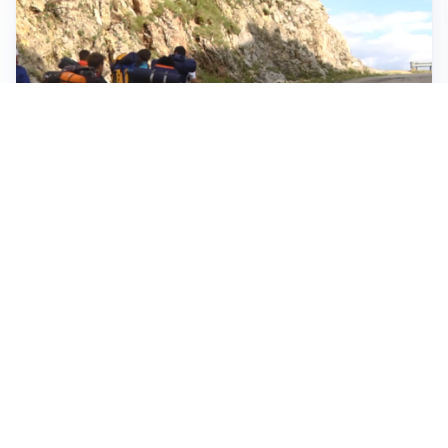
ESCURSIONI, NATURA E SICUREZZA
Escursioni estive: come vivere la montagna in
sicurezza
INVESTIMENTI, IMMOBILIARE E RISPARMIO
Investire nel mattone conviene ancora? Opportunità e
prospettive del mercato immobiliare
ASTRONOMIA, SCIENZA E CURIOSITÀ
Eclissi solare: lo spettacolo del cielo che affascina
l’umanità da secoli
Tutti i focus