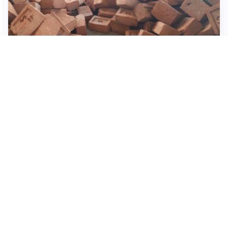
INVESTIMENTI, IMMOBILIARE E RISPARMIO
Investire nel mattone conviene ancora? Opportunità e
prospettive del mercato immobiliare
ASTRONOMIA, SCIENZA E CURIOSITÀ
Eclissi solare: lo spettacolo del cielo che affascina
l’umanità da secoli
IMPRESE, PIANIFICAZIONE E BILANCI
Piano economico d’impresa e bilancio al 30 giugno:
strumenti strategici per crescere
Tutti i focus