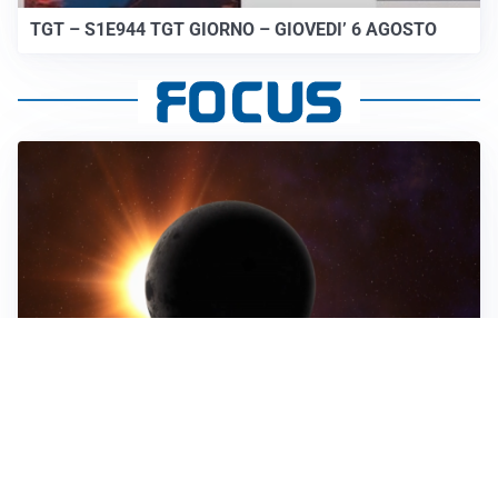
TGT – S1E944 TGT GIORNO – GIOVEDI’ 6 AGOSTO
ASTRONOMIA, SCIENZA E CURIOSITÀ
Eclissi solare: lo spettacolo del cielo che affascina
l’umanità da secoli