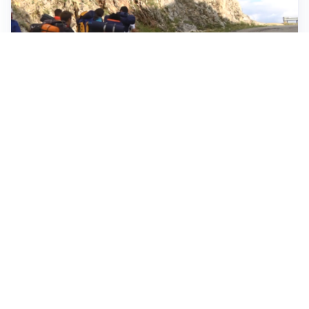
ESCURSIONI, NATURA E SICUREZZA
Escursioni estive: come vivere la montagna in
sicurezza
INVESTIMENTI, IMMOBILIARE E RISPARMIO
Investire nel mattone conviene ancora? Opportunità e
prospettive del mercato immobiliare
ASTRONOMIA, SCIENZA E CURIOSITÀ
Eclissi solare: lo spettacolo del cielo che affascina
l’umanità da secoli
Tutti i focus