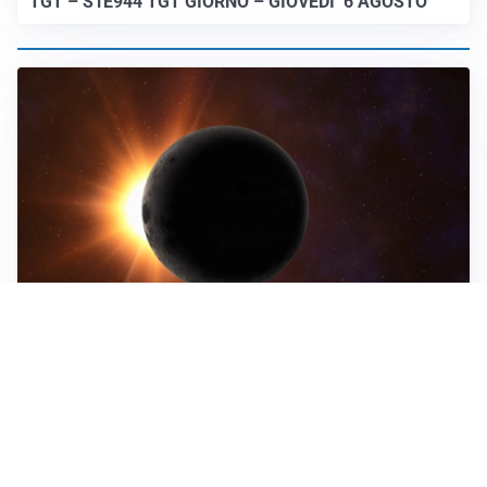
TGT – S1E944 TGT GIORNO – GIOVEDI’ 6 AGOSTO
ASTRONOMIA, SCIENZA E CURIOSITÀ
Eclissi solare: lo spettacolo del cielo che affascina
l’umanità da secoli
IMPRESE, PIANIFICAZIONE E BILANCI
Piano economico d’impresa e bilancio al 30 giugno: