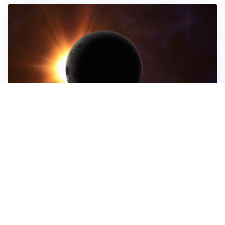
ASTRONOMIA, SCIENZA E CURIOSITÀ
Eclissi solare: lo spettacolo del cielo che affascina
l’umanità da secoli
IMPRESE, PIANIFICAZIONE E BILANCI
Piano economico d’impresa e bilancio al 30 giugno:
strumenti strategici per crescere
EMOZIONI, IDENTITÀ E RITORNI