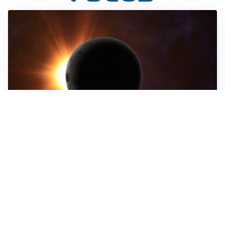
ASTRONOMIA, SCIENZA E CURIOSITÀ
Eclissi solare: lo spettacolo del cielo che affascina
l’umanità da secoli
IMPRESE, PIANIFICAZIONE E BILANCI
Piano economico d’impresa e bilancio al 30 giugno:
strumenti strategici per crescere