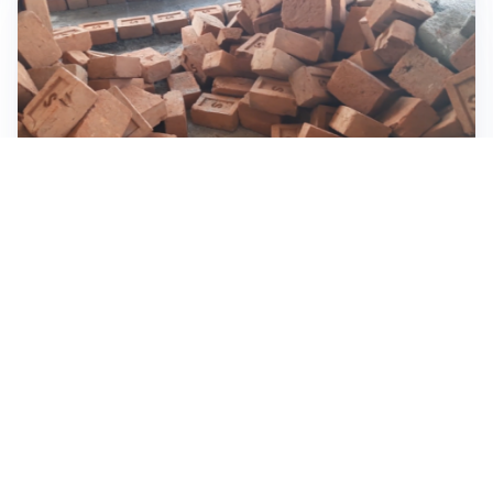
INVESTIMENTI, IMMOBILIARE E RISPARMIO
Investire nel mattone conviene ancora? Opportunità e
prospettive del mercato immobiliare
ASTRONOMIA, SCIENZA E CURIOSITÀ
Eclissi solare: lo spettacolo del cielo che affascina
l’umanità da secoli
IMPRESE, PIANIFICAZIONE E BILANCI
Piano economico d’impresa e bilancio al 30 giugno:
strumenti strategici per crescere