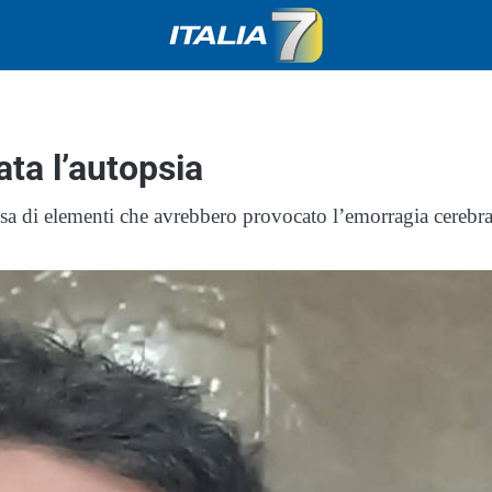
ta l’autopsia
sa di elementi che avrebbero provocato l’emorragia cerebra