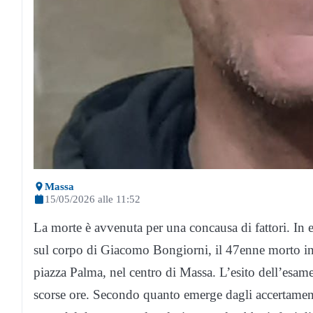
Massa
15/05/2026 alle 11:52
La morte è avvenuta per una concausa di fattori. In es
sul corpo di Giacomo Bongiorni, il 47enne morto in s
piazza Palma, nel centro di Massa. L’esito dell’esame
scorse ore. Secondo quanto emerge dagli accertament