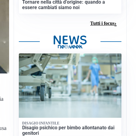
Tornare nella città d’origine: quando a
essere cambiati siamo noi
Tutti i focus
ia
DISAGIO INFANTILE
usa
Disagio psichico per bimbo allontanato dai
genitori