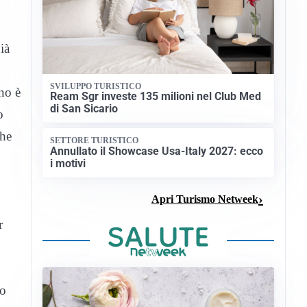
già
SVILUPPO TURISTICO
no è
Ream Sgr investe 135 milioni nel Club Med
di San Sicario
o
che
SETTORE TURISTICO
Annullato il Showcase Usa-Italy 2027: ecco
i motivi
Apri Turismo Netweek
r
5
no