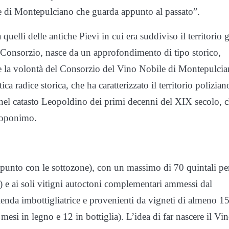
le di Montepulciano che guarda appunto al passato”.
 a quelli delle antiche Pievi in cui era suddiviso il territorio 
 Consorzio, nasce da un approfondimento di tipo storico,
are la volontà del Consorzio del Vino Nobile di Montepulcia
ica radice storica, che ha caratterizzato il territorio polizian
 nel catasto Leopoldino dei primi decenni del XIX secolo, 
 toponimo.
appunto con le sottozone), con un massimo di 70 quintali pe
) e ai soli vitigni autoctoni complementari ammessi dal
ienda imbottigliatrice e provenienti da vigneti di almeno 1
mesi in legno e 12 in bottiglia). L’idea di far nascere il Vi