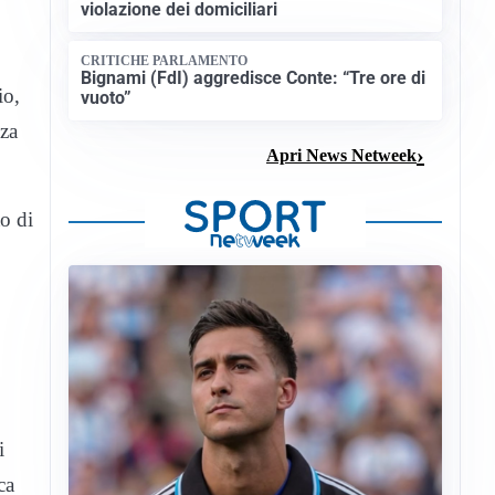
violazione dei domiciliari
CRITICHE PARLAMENTO
Bignami (FdI) aggredisce Conte: “Tre ore di
io,
vuoto”
nza
Apri News Netweek
o di
i
ca