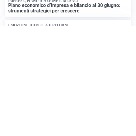
IMPRESE, PIANIFICAZIONE E BILANCI
Piano economico d’impresa e bilancio al 30 giugno:
strumenti strategici per crescere
EMOZIONI, IDENTITÀ E RITORNI
Tornare nella città d’origine: quando a essere cambiati
siamo noi
FIFA, MONDIALI E GOVERNANCE DEL CALCIO
Mondiali e business: è tempo di cambiare? Il duro
affondo di Enzo Bucchioni contro Infantino
Tutti i focus