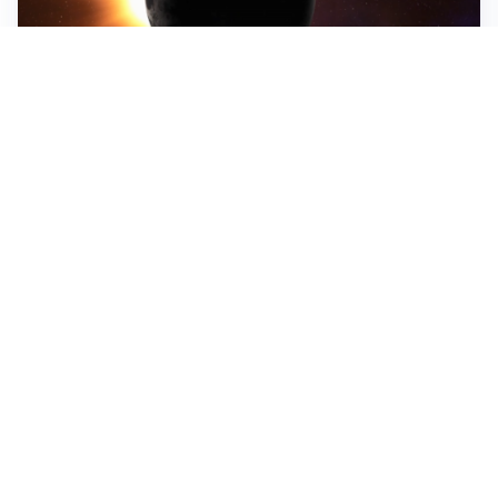
ASTRONOMIA, SCIENZA E CURIOSITÀ
Eclissi solare: lo spettacolo del cielo che affascina
l’umanità da secoli
IMPRESE, PIANIFICAZIONE E BILANCI
Piano economico d’impresa e bilancio al 30 giugno:
strumenti strategici per crescere
EMOZIONI, IDENTITÀ E RITORNI
Tornare nella città d’origine: quando a essere cambiati
siamo noi
Tutti i focus