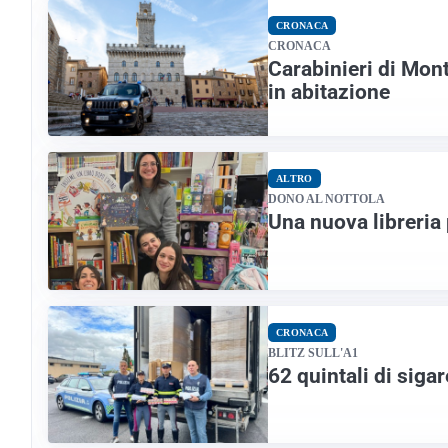
CRONACA
CRONACA
Carabinieri di Mont
in abitazione
ALTRO
DONO AL NOTTOLA
Una nuova libreria 
CRONACA
BLITZ SULL'A1
62 quintali di sigar