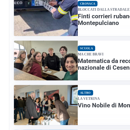
CRONACA
BLOCCATI DALLA STRADALE
Finti corrieri ruba
Montepulciano
SCUOLA
MA CHE BRAVI
Matematica da recor
nazionale di Cesen
ALTRO
LA VETRINA
Vino Nobile di Mon