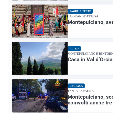
SAGRE E FESTE
LA GRANDE ATTESA
Montepulciano, svel
ALTRO
MONTEPULCIANO E DINTORN
Casa in Val d’Orcia
CRONACA
TANTA LA PAURA
Montepulciano, scon
coinvolti anche tre