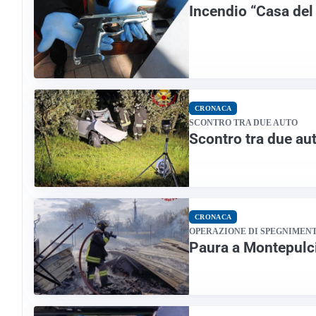
Incendio “Casa del
CRONACA
SCONTRO TRA DUE AUTO
Scontro tra due au
CRONACA
OPERAZIONE DI SPEGNIMEN
Paura a Montepulci