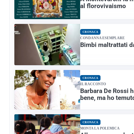
al florovivaismo
CRONACA
CONDANNA ESEMPLARE
Bimbi maltrattati d
CRONACA
IL RACCONTO
Barbara De Rossi h
bene, ma ho temuto
CRONACA
MONTA LA POLEMICA