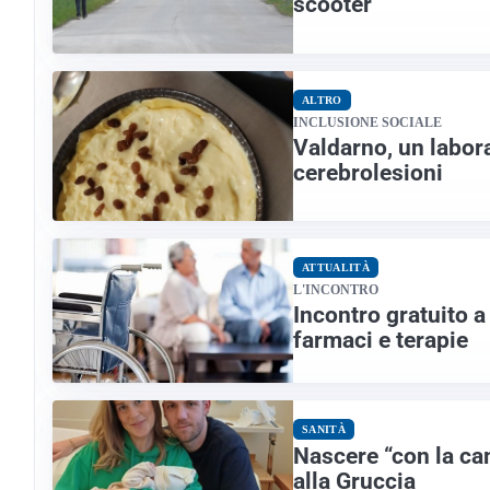
scooter
ALTRO
INCLUSIONE SOCIALE
Valdarno, un labora
cerebrolesioni
ATTUALITÀ
L'INCONTRO
Incontro gratuito 
farmaci e terapie
SANITÀ
Nascere “con la ca
alla Gruccia