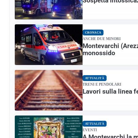
Sospetta intossic
CRONACA
ANCHE DUE MINORI
Montevarchi (Arezzo
monossido
ATTUALITÀ
TRENI E PENDOLARI
Lavori sulla linea 
ATTUALITÀ
EVENTI
A Montevarchi la mo