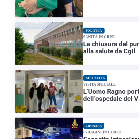
POLITICA
SANITÀ IN CRISI
La chiusura del pu
alla salute da Cgil
ATTUALITÀ
VISITA SPECIALE
L’Uomo Ragno porta 
dell’ospedale del 
CRONACA
INDAGINI IN CORSO