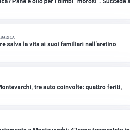
ica? Pane e olio per i bimbi “morosi”. Succede 
RBARICA
 salva la vita ai suoi familiari nell’aretino
ontevarchi, tre auto coinvolte: quattro feriti,
artamento a Montevarchi: 47enne trasportata in