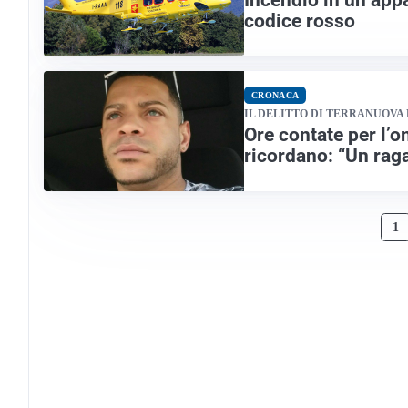
codice rosso
CRONACA
IL DELITTO DI TERRANUOVA
Ore contate per l’o
ricordano: “Un rag
1