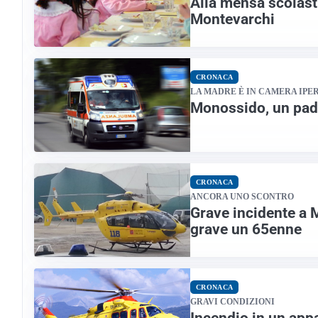
Alla mensa scolast
Montevarchi
CRONACA
LA MADRE È IN CAMERA IPE
Monossido, un padre
CRONACA
ANCORA UNO SCONTRO
Grave incidente a M
grave un 65enne
CRONACA
GRAVI CONDIZIONI
Incendio in un app