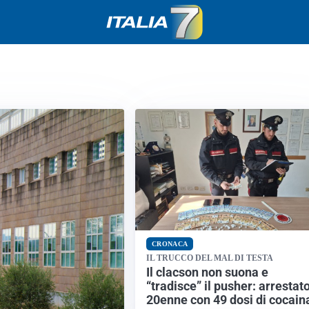
CRONACA
IL TRUCCO DEL MAL DI TESTA
Il clacson non suona e
“tradisce” il pusher: arrestat
20enne con 49 dosi di cocain