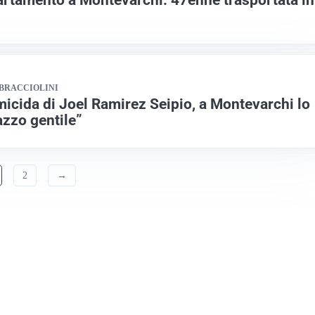
 BRACCIOLINI
micida di Joel Ramirez Seipio, a Montevarchi lo
azzo gentile”
2
→