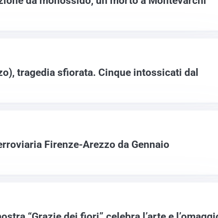
azione da monossido, un morto a Montevarchi
), tragedia sfiorata. Cinque intossicati dal
ferroviaria Firenze-Arezzo da Gennaio
stra “Grazie dei fiori” celebra l’arte e l’omaggi