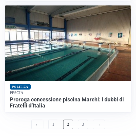
POLITICA
PESCIA
Proroga concessione piscina Marchi: i dubbi di
Fratelli d’Italia
←
1
2
3
→