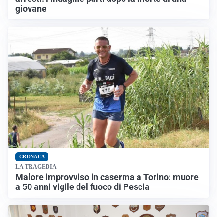
giovane
CRONACA
LA TRAGEDIA
Malore improvviso in caserma a Torino: muore
a 50 anni vigile del fuoco di Pescia