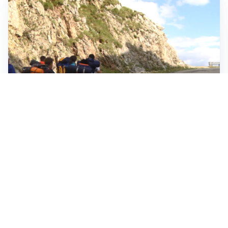
ESCURSIONI, NATURA E SICUREZZA
Escursioni estive: come vivere la montagna in
sicurezza
INVESTIMENTI, IMMOBILIARE E RISPARMIO
Investire nel mattone conviene ancora? Opportunità e
prospettive del mercato immobiliare
ASTRONOMIA, SCIENZA E CURIOSITÀ
Eclissi solare: lo spettacolo del cielo che affascina