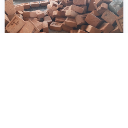
INVESTIMENTI, IMMOBILIARE E RISPARMIO
Investire nel mattone conviene ancora? Opportunità e
prospettive del mercato immobiliare
ASTRONOMIA, SCIENZA E CURIOSITÀ
Eclissi solare: lo spettacolo del cielo che affascina
l’umanità da secoli
IMPRESE, PIANIFICAZIONE E BILANCI
Piano economico d’impresa e bilancio al 30 giugno:
strumenti strategici per crescere