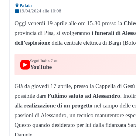
Palaia
19/04/2024 alle 10:08
Oggi venerdì 19 aprile alle ore 15.30 presso la
Chies
provincia di Pisa, si svolgeranno
i funerali di Ale
dell’esplosione
della centrale elettrica di Bargi (Bol
Segui Italia 7 su
▶
YouTube
Già da giovedì 17 aprile, presso la Cappella di Gesù 
possibile dare
l’ultimo saluto ad Alessandro
. Inolt
alla
realizzazione di un progetto
nel campo delle ene
passioni di Alessandro, un tecnico manutentore esperto
Questo quando desiderato per lui dalla fidanzata Sara,
Daniele.