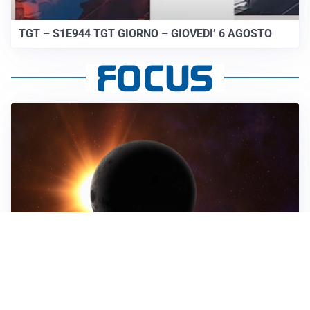
TGT – S1E944 TGT GIORNO – GIOVEDI’ 6 AGOSTO
ASTRONOMIA, SCIENZA E CURIOSITÀ
Eclissi solare: lo spettacolo del cielo che affascina