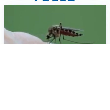
ESTATE, SALUTE E PREVENZIONE
Punture di insetti: come difendersi e cosa fare per
evitare complicazioni
ESCURSIONI, NATURA E SICUREZZA
Escursioni estive: come vivere la montagna in
sicurezza