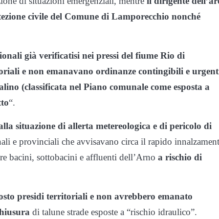
azione di situazioni emergenziali, mentre
il dirigente dell’a
rotezione civile del Comune di Lamporecchio nonché
onali già verificatisi nei pressi del fiume Rio di
oriali e non emanavano ordinanze contingibili e urgent
dalino (classificata nel Piano comunale come esposta a
tto
“.
la situazione di allerta metereologica e di pericolo di
onali e provinciali che avvisavano circa il rapido innalzamen
e bacini, sottobacini e affluenti dell’Arno
a rischio di
sto presidi territoriali e non avrebbero emanato
hiusura
di talune strade esposte a “rischio idraulico”.