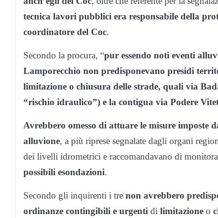
anch’egli del Coc
, oltre che referente per la segnal
tecnica lavori pubblici era responsabile della p
coordinatore del Coc
.
Secondo la procura, “
pur essendo noti eventi alluvi
Lamporecchio
non predisponevano presidi territ
limitazione o chiusura delle strade, quali via Ba
“rischio idraulico”) e la contigua via Podere Vite
Avrebbero omesso di attuare le misure imposte dal
alluvione
, a più riprese segnalate dagli organi regi
dei livelli idrometrici e raccomandavano di monitorar
possibili esondazioni
.
Secondo gli inquirenti i tre
non avrebbero predispo
ordinanze contingibili e urgenti
di
limitazione
o
c