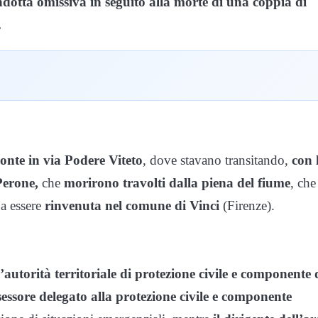
dotta omissiva in seguito alla morte di una coppia di
.
 ponte in via Podere Viteto
, dove stavano transitando,
con 
Perone,
che
morirono travolti dalla piena del fiume
, che
 a essere
rinvenuta nel comune di Vinci
(Firenze).
l’autorità territoriale di protezione civile e componente 
sessore delegato alla protezione civile e componente