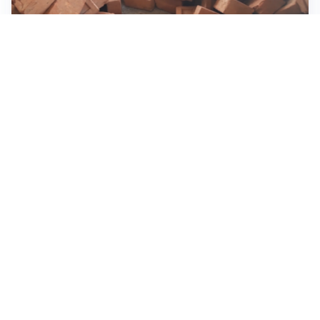
INVESTIMENTI, IMMOBILIARE E RISPARMIO
Investire nel mattone conviene ancora? Opportunità e
prospettive del mercato immobiliare
ASTRONOMIA, SCIENZA E CURIOSITÀ
Eclissi solare: lo spettacolo del cielo che affascina
l’umanità da secoli
IMPRESE, PIANIFICAZIONE E BILANCI
Piano economico d’impresa e bilancio al 30 giugno:
strumenti strategici per crescere
Tutti i focus