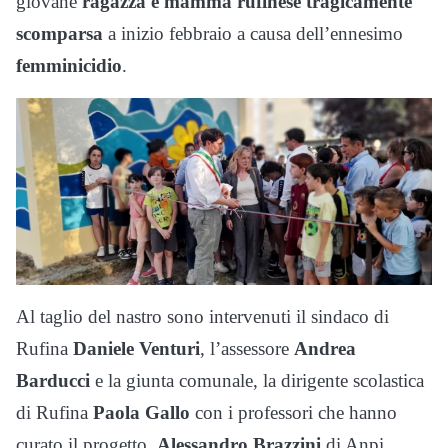
giovane
ragazza e mamma rufinese tragicamente
scomparsa
a inizio febbraio a causa dell’ennesimo
femminicidio
.
Al taglio del nastro sono intervenuti il sindaco di
Rufina
Daniele Venturi
, l’assessore
Andrea
Barducci
e la giunta comunale, la dirigente scolastica
di Rufina
Paola Gallo
con i professori che hanno
curato il progetto,
Alessandro Brazzini
di Anpi