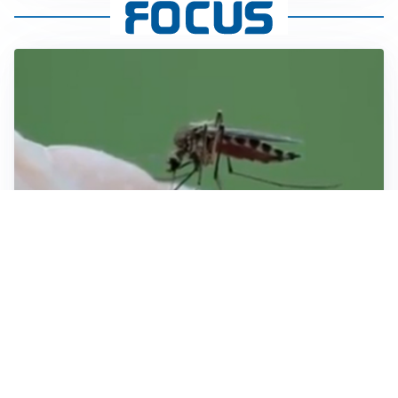
ESTATE, SALUTE E PREVENZIONE
Punture di insetti: come difendersi e cosa fare per
evitare complicazioni
ESCURSIONI, NATURA E SICUREZZA
Escursioni estive: come vivere la montagna in
sicurezza