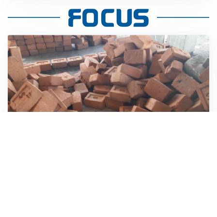
INVESTIMENTI, IMMOBILIARE E RISPARMIO
Investire nel mattone conviene ancora? Opportunità e
prospettive del mercato immobiliare
ASTRONOMIA, SCIENZA E CURIOSITÀ
Eclissi solare: lo spettacolo del cielo che affascina