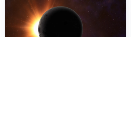
ASTRONOMIA, SCIENZA E CURIOSITÀ
Eclissi solare: lo spettacolo del cielo che affascina
l’umanità da secoli
IMPRESE, PIANIFICAZIONE E BILANCI
Piano economico d’impresa e bilancio al 30 giugno:
strumenti strategici per crescere
EMOZIONI, IDENTITÀ E RITORNI
Tornare nella città d’origine: quando a essere cambiati
siamo noi