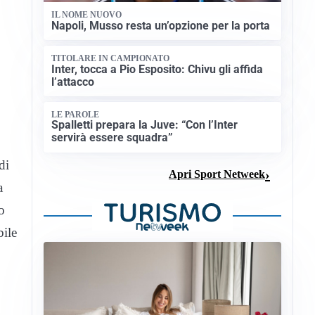
IL NOME NUOVO
Napoli, Musso resta un’opzione per la porta
TITOLARE IN CAMPIONATO
Inter, tocca a Pio Esposito: Chivu gli affida
l’attacco
LE PAROLE
Spalletti prepara la Juve: “Con l’Inter
servirà essere squadra”
di
Apri Sport Netweek
a
o
bile