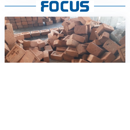
INVESTIMENTI, IMMOBILIARE E RISPARMIO
Investire nel mattone conviene ancora? Opportunità e
prospettive del mercato immobiliare
ASTRONOMIA, SCIENZA E CURIOSITÀ
Eclissi solare: lo spettacolo del cielo che affascina